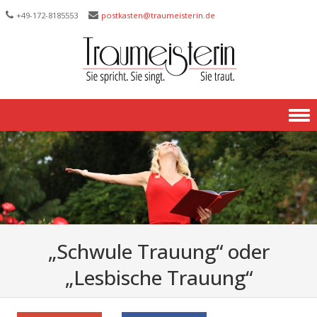
+49-172-­8185553
postkasten@traumeisterin.de
Skip to content
„Schwule Trauung“ oder
„Lesbische Trauung“