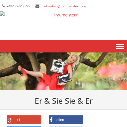
+49-172-­8185553
postkasten@traumeisterin.de
Skip to content
Er & Sie Sie & Er
+1
teilen