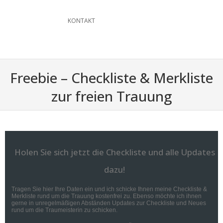
KONTAKT
Freebie – Checkliste & Merkliste
zur freien Trauung
Holen Sie sich jetzt die Checkliste und alle Updates
dazu!
Tragen Sie hier Ihre Daten ein und ich schicke Ihnen meine Checkliste &
Merkliste rund um die Trauung kostenfrei zu. Ebenso möchte ich ihnen
gerne in unregelmäßigen Abständen Updates zur Checkliste und Neues
rund um die Traumeisterin zu schicken.