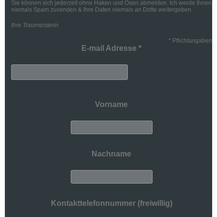
Sie können sich jederzeit ohne Haken und Ösen abmelden. Ich werde Ihnen
niemals Spam zusenden & Ihre Daten niemals an Dritte weitergeben.
Ihre Traumeisterin
*
Pflichtangaben
E-mail Adresse
*
Vorname
Nachname
Kontakttelefonnummer (freiwillig)