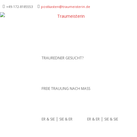
+49-172-­8185553
postkasten@traumeisterin.de
Traurednerein München,
SKIP TO CONTENT
TRAUREDNER GESUCHT?
Anja Hackl.
Hochzeitsrednerin aus
Leidenschaft
FREIE TRAUUNG NACH MASS
ER & SIE ⎪ SIE & ER
ER & ER ⎪ SIE & SIE