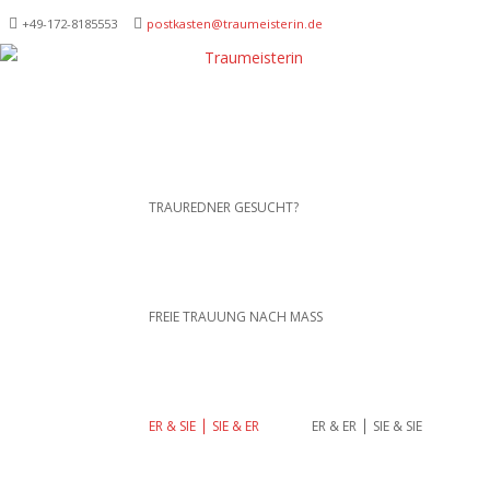
+49-172-­8185553
postkasten@traumeisterin.de
Traurednerein München,
SKIP TO CONTENT
TRAUREDNER GESUCHT?
Anja Hackl.
Hochzeitsrednerin aus
Leidenschaft
FREIE TRAUUNG NACH MASS
ER & SIE ⎪ SIE & ER
ER & ER ⎪ SIE & SIE