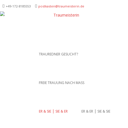
+49-172-­8185553
postkasten@traumeisterin.de
Traurednerein München,
SKIP TO CONTENT
TRAUREDNER GESUCHT?
Anja Hackl.
Hochzeitsrednerin aus
Leidenschaft
FREIE TRAUUNG NACH MASS
ER & SIE ⎪ SIE & ER
ER & ER ⎪ SIE & SIE