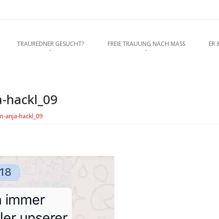
rednerein München, Anja Hackl. Ho
O CONTENT
TRAUREDNER GESUCHT?
FREIE TRAUUNG NACH MASS
ER 
enschaft
-hackl_09
-anja-hackl_09