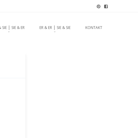
chzeitsrednerin aus
& SIE ⎪ SIE & ER
ER & ER ⎪ SIE & SIE
KONTAKT