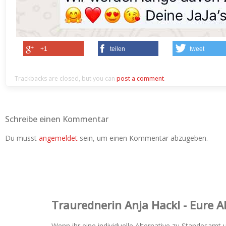
+1
teilen
tweet
Trackbacks are closed, but you can
post a comment
.
Schreibe einen Kommentar
Du musst
angemeldet
sein, um einen Kommentar abzugeben.
Trauredner‌in Anja Hackl - Eure 
Wenn ihr eine individuelle Alternative zu Standesamt 