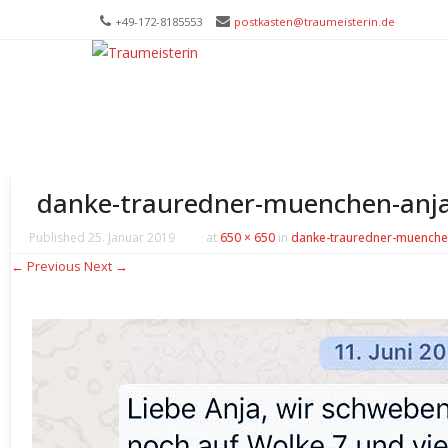
+49-172-­8185553
postkasten@traumeisterin.de
Trau
SKIP T
Leid
danke-trauredner-muenchen-anja
Published
25. Januar 2019
at
650 × 650
in
danke-trauredner-muenchen
← Previous
Next →