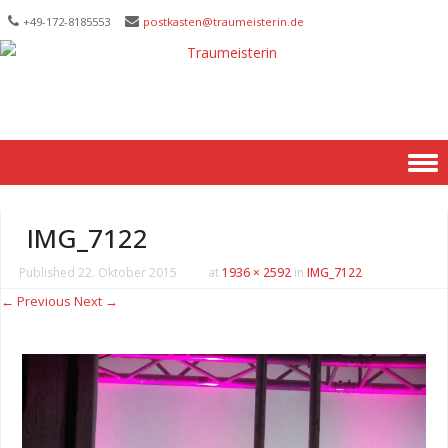
+49-172-­8185553
postkasten@traumeisterin.de
Skip to content
IMG_7122
Published
22. Oktober 2015
at
1936 × 2592
in
IMG_7122
← Previous
Next →