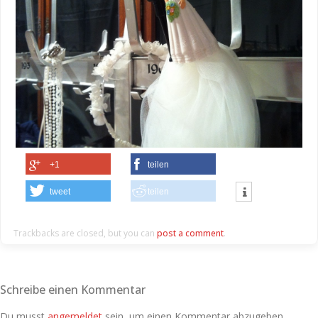
+1
teilen
tweet
teilen
Trackbacks are closed, but you can
post a comment
.
Schreibe einen Kommentar
Du musst
angemeldet
sein, um einen Kommentar abzugeben.