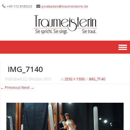
+49-172-­8185553
postkasten@traumeisterin.de
Skip to content
IMG_7140
Published
22. Oktober 2015
at
2592 × 1936
in
IMG_7140
← Previous
Next →