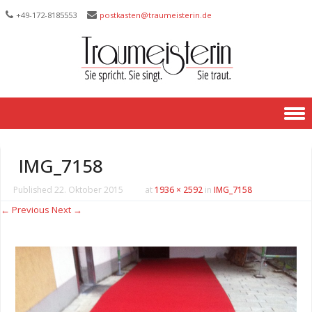
+49-172-­8185553
postkasten@traumeisterin.de
Skip to content
IMG_7158
Published
22. Oktober 2015
at
1936 × 2592
in
IMG_7158
← Previous
Next →