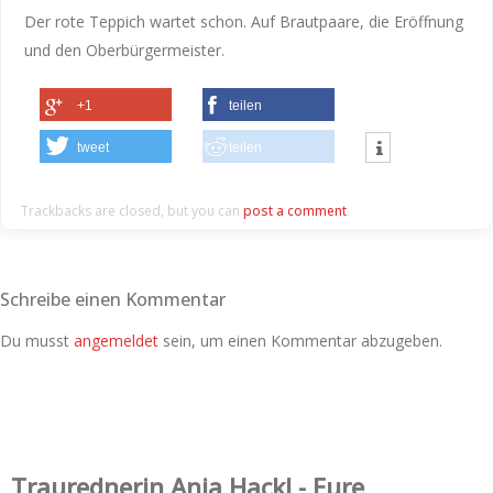
Der rote Teppich wartet schon. Auf Brautpaare, die Eröffnung
und den Oberbürgermeister.
+1
teilen
tweet
teilen
Trackbacks are closed, but you can
post a comment
.
Schreibe einen Kommentar
Du musst
angemeldet
sein, um einen Kommentar abzugeben.
Trauredner‌in Anja Hackl - Eure