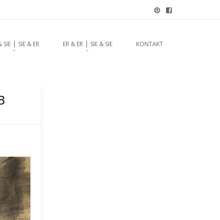
chzeitsrednerin aus
& SIE ⎪ SIE & ER
ER & ER ⎪ SIE & SIE
KONTAKT
3