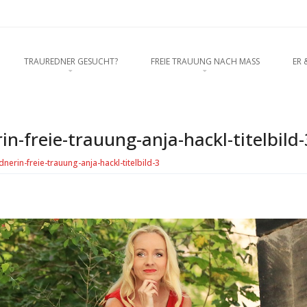
rednerein München, Anja Hackl. Ho
O CONTENT
TRAUREDNER GESUCHT?
FREIE TRAUUNG NACH MASS
ER 
enschaft
-freie-trauung-anja-hackl-titelbild-
erin-freie-trauung-anja-hackl-titelbild-3