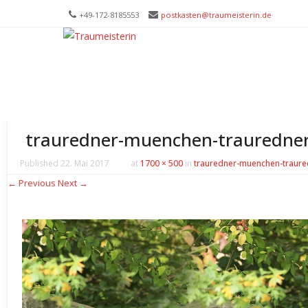
+49-172-­8185553
postkasten@traumeisterin.de
Trau
SKIP T
Leid
trauredner-muenchen-traurednerin
Published
22. Mai 2017
at
1700 × 500
in
trauredner-muenchen-trauredn
← Previous
Next →