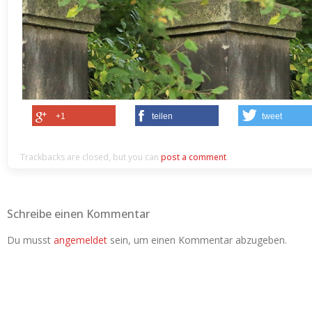
+1
teilen
tweet
Trackbacks are closed, but you can
post a comment
.
Schreibe einen Kommentar
Du musst
angemeldet
sein, um einen Kommentar abzugeben.