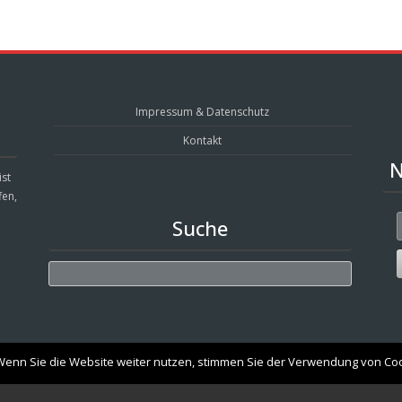
Impressum & Datenschutz
Kontakt
N
ist
fen,
Suche
Search
enn Sie die Website weiter nutzen, stimmen Sie der Verwendung von Coo
Brasserie WordPress Restaurant Theme
Powered By WordPress