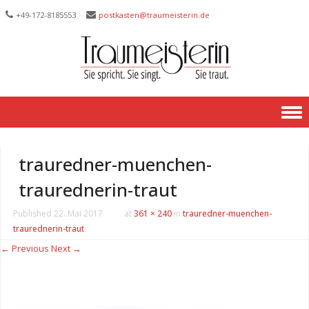
+49-172-­8185553
postkasten@traumeisterin.de
Skip to content
trauredner-muenchen-
traurednerin-traut
Published
22. Mai 2017
at
361 × 240
in
trauredner-muenchen-
traurednerin-traut
← Previous
Next →