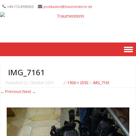
+49-172-­8185553
postkasten@traumeisterin.de
Skip to content
IMG_7161
Published
22. Oktober 2015
at
1936 × 2592
in
IMG_7161
← Previous
Next →