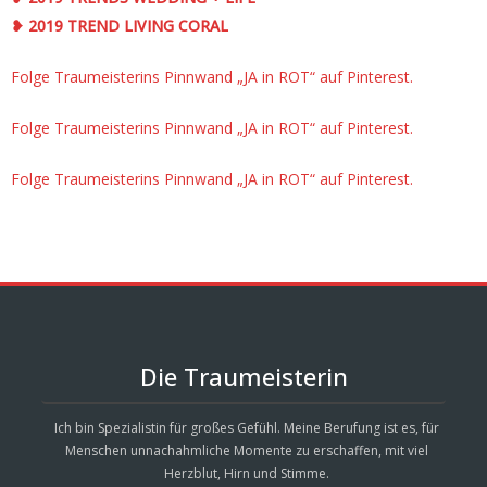
❥ 2019 TREND LIVING CORAL
Folge Traumeisterins Pinnwand „JA in ROT“ auf Pinterest.
Folge Traumeisterins Pinnwand „JA in ROT“ auf Pinterest.
Folge Traumeisterins Pinnwand „JA in ROT“ auf Pinterest.
Die Traumeisterin
Ich bin Spezialistin für großes Gefühl. Meine Berufung ist es, für
Menschen unnachahmliche Momente zu erschaffen, mit viel
Herzblut, Hirn und Stimme.