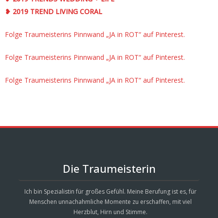
❥ 2019 TREND LIVING CORAL
Folge Traumeisterins Pinnwand „JA in ROT“ auf Pinterest.
Folge Traumeisterins Pinnwand „JA in ROT“ auf Pinterest.
Folge Traumeisterins Pinnwand „JA in ROT“ auf Pinterest.
Die Traumeisterin
Ich bin Spezialistin für großes Gefühl. Meine Berufung ist es, für
Menschen unnachahmliche Momente zu erschaffen, mit viel
Herzblut, Hirn und Stimme.