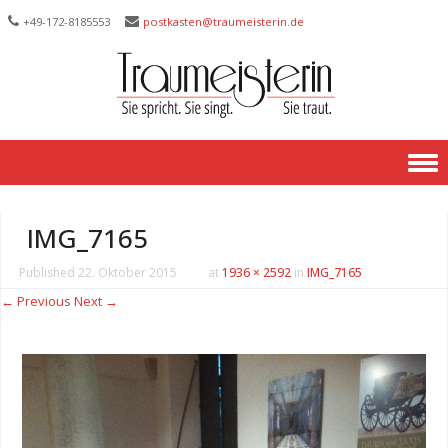
+49-172-­8185553
postkasten@traumeisterin.de
Skip to content
IMG_7165
Published
22. Oktober 2015
at
1936 × 2592
in
IMG_7165
← Previous
Next →