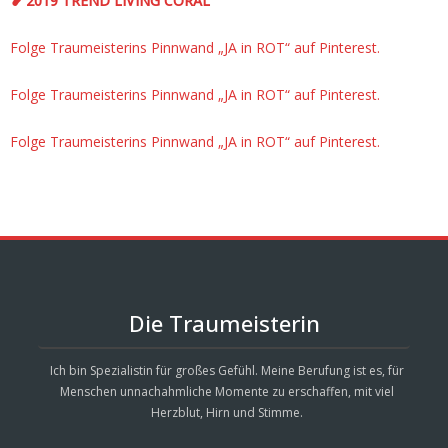
❥ 2019 TREND LIVING CORAL
Folge Traumeisterins Pinnwand „JA in ROT“ auf Pinterest.
Folge Traumeisterins Pinnwand „JA in ROT“ auf Pinterest.
Folge Traumeisterins Pinnwand „JA in ROT“ auf Pinterest.
Die Traumeisterin
Ich bin Spezialistin für großes Gefühl. Meine Berufung ist es, für
Menschen unnachahmliche Momente zu erschaffen, mit viel
Herzblut, Hirn und Stimme.