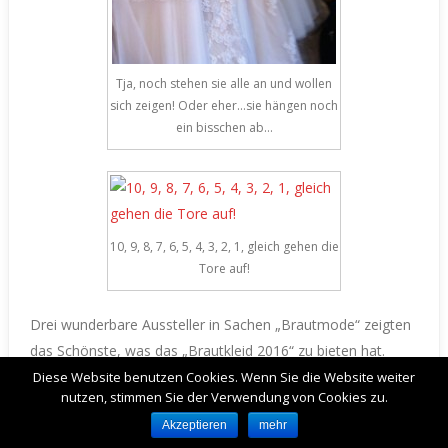
Tja, noch stehen sie alle an und wollen
sich zeigen! Oder eher…sie hängen noch
ein bisschen ab…
10, 9, 8, 7, 6, 5, 4, 3, 2, 1, gleich gehen die
Tore auf!
Drei wunderbare Aussteller in Sachen „Brautmode“ zeigten
das Schönste, was das „Brautkleid 2016“ zu bieten hat.
Unterstützt von den schönen Models von „
Top Model
Diese Website benutzen Cookies. Wenn Sie die Website weiter
nutzen, stimmen Sie der Verwendung von Cookies zu.
Studio“ Regensburg
unter der choreographischen Leitung
Akzeptieren
mehr
von Renate Niebauer.