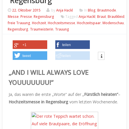
Regensburg
22. Oktober 2015
by
Anja Hackl
In
Blog
,
Brautmode
,
Messe
,
Presse
,
Regensburg
Tagged
Anja Hackl
,
Braut
,
Brautkleid
,
freie Trauung
,
Hochzeit
,
Hochzeitsmesse
,
Hochzeitspaar
,
Modenschau
,
Regensburg
,
Traumeisterin
,
Trauung
+1
teilen
tweet
teilen
„AND I WILL ALWAYS LOVE
YOUUUUUUU!“
Ja, das waren die erste „Worte“ auf der „
Fürstlich heiraten“
–
Hochzeitsmesse in Regensburg
vom letzten Wochenende.