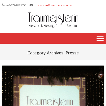
+49-172-­8185553
postkasten@traumeisterin.de
Skip to content
Category Archives:
Presse