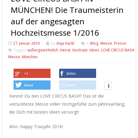
MÜNCHEN! Die Traumeisterin
auf der angesagten
Hochzeitsmesse 1/2016
27. Januar 2016
by
Anja Hackl
In
Blog
,
Messe
,
Presse
Tagged
außergewöhnlich
,
Heirat
,
Hochzeit
,
Ideen
,
LOVE CIRCUS BASH
,
Messe
,
München
+1
teilen
tweet
teilen
Kennst Du den LOVE CIRCUS BASH? Das ist die
verrückteste Messe voller Hochgefühle zum Jahresanfang,
die Dich mit besten Ideen versorgt!
Also: Happy Traujahr 2016!