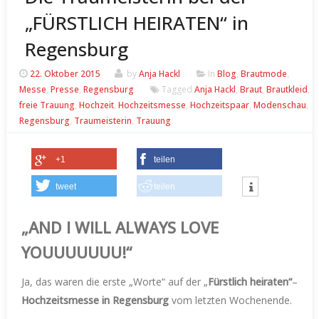
„FÜRSTLICH HEIRATEN“ in
Regensburg
22. Oktober 2015
by
Anja Hackl
In
Blog
,
Brautmode
,
Messe
,
Presse
,
Regensburg
Tagged
Anja Hackl
,
Braut
,
Brautkleid
,
freie Trauung
,
Hochzeit
,
Hochzeitsmesse
,
Hochzeitspaar
,
Modenschau
,
Regensburg
,
Traumeisterin
,
Trauung
+1
teilen
tweet
teilen
„AND I WILL ALWAYS LOVE
YOUUUUUUU!“
Ja, das waren die erste „Worte“ auf der „
Fürstlich heiraten“
–
Hochzeitsmesse in Regensburg
vom letzten Wochenende.