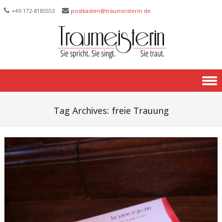
+49-172-­8185553
postkasten@traumeisterin.de
Skip to content
Tag Archives:
freie Trauung