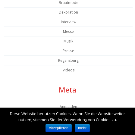
Brautmode
Dekoration
Interview
Messe
Musik
Presse
Regensburg
Videos
Meta
Anmelden
Diese Website benutzen Cookies. Wenn Sie die Website weiter
Beitrags-Feed (
RSS
)
nutzen, stimmen Sie der Verwendung von Cookies zu.
Kommentare als
RSS
Akzeptieren
mehr