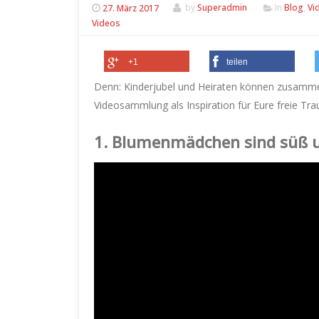
27. März 2017
by
Superadmin
In
Blog
,
Vi
Videos
+1
teilen
Denn: Kinderjubel und Heiraten können zusam
Videosammlung als Inspiration für Eure freie T
1.
Blumenmädchen sind süß u