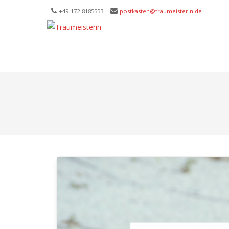
+49-172-­8185553
postkasten@traumeisterin.de
Trau
SKIP T
Leid