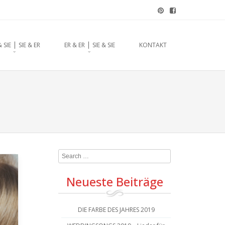
chzeitsrednerin aus
& SIE ⎪ SIE & ER
ER & ER ⎪ SIE & SIE
KONTAKT
Search
Neueste Beiträge
DIE FARBE DES JAHRES 2019