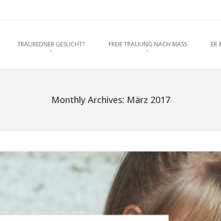
rednerein München, Anja Hackl. Ho
O CONTENT
TRAUREDNER GESUCHT?
FREIE TRAUUNG NACH MASS
ER 
enschaft
Monthly Archives:
März 2017