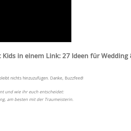
 Kids in einem Link: 27 Ideen für Wedding
leibt nichts hinzuzufügen. Danke, Buzzfeed!
nt und wie ihr euch entscheidet:
g, am besten mit der Traumeisterin.