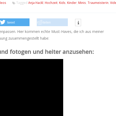
deos
Tagged
Anja Hackl
,
Hochzeit
,
Kids
,
Kinder
,
Minis
,
Traumeisterin
,
Vid
tweet
teilen
menpassen.
Hier kommen echte Must-Haves, die ich aus meiner
rauung zusammengestellt habe:
nd fotogen und heiter anzusehen: