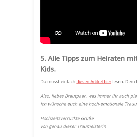
5.
Alle Tipps zum Heiraten mit
Kids.
Du musst einfach
diesen Artikel hier
lesen. Dem b
Also, liebes Brautpaar, was immer ihr auch pla
Ich wünsche euch eine hoch-emotionale Trauun
Hochzeitsverrückte Grüße
von genau dieser Traumeisterin