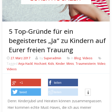
5 Top-Gründe für ein
begeistertes „Ja“ zu Kindern auf
Eurer freien Trauung
27. März 2017
by
Superadmin
In
Blog
,
Videos
Tagged
Anja Hackl
,
Hochzeit
,
Kids
,
Kinder
,
Minis
,
Traumeisterin
,
Video
,
Videos
+1
teilen
tweet
teilen
Denn: Kinderjubel und Heiraten können zusammenpassen.
Hier kommen echte Must-Haves, die ich aus meiner