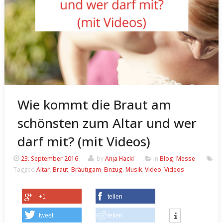
Wie kommt die Braut am
schönsten zum Altar und wer
darf mit? (mit Videos)
23. September 2016
by
Anja Hackl
In
Blog
,
Messe
Tagged
Altar
,
Braut
,
Bräutigam
,
Einzug
,
Musik
,
Video
,
Videos
+1
teilen
tweet
teilen