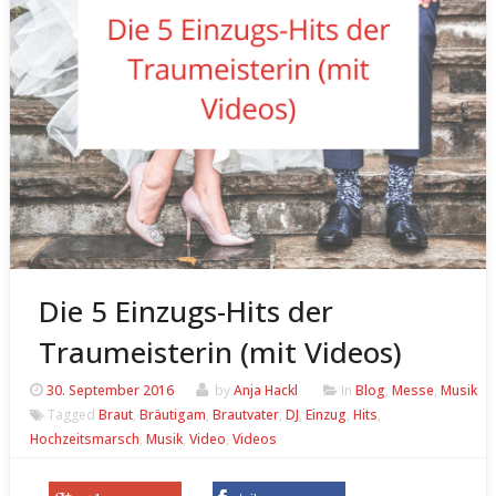
Die 5 Einzugs-Hits der
Traumeisterin (mit Videos)
30. September 2016
by
Anja Hackl
In
Blog
,
Messe
,
Musik
Tagged
Braut
,
Bräutigam
,
Brautvater
,
DJ
,
Einzug
,
Hits
,
Hochzeitsmarsch
,
Musik
,
Video
,
Videos