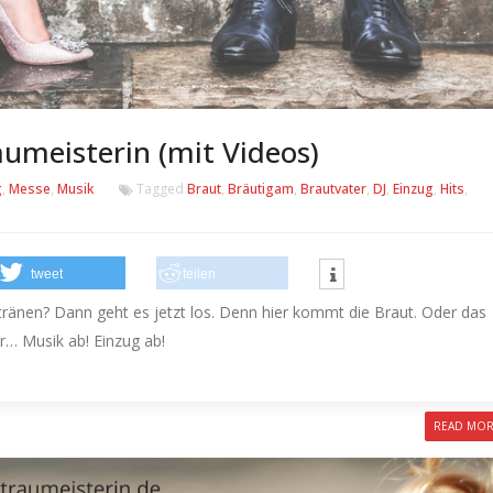
aumeisterin (mit Videos)
g
,
Messe
,
Musik
Tagged
Braut
,
Bräutigam
,
Brautvater
,
DJ
,
Einzug
,
Hits
,
tweet
teilen
ntränen?
Dann geht es jetzt los.
Denn hier kommt die Braut.
Oder das
er…
Musik ab! Einzug ab!
READ MO