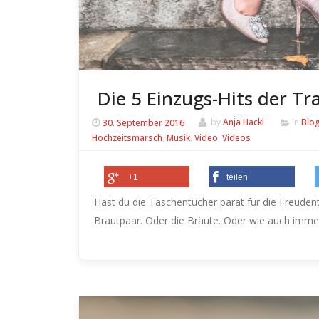
Die 5 Einzugs-Hits der Tr
30. September 2016
by
Anja Hackl
In
Blo
Hochzeitsmarsch
,
Musik
,
Video
,
Videos
+1
teilen
Hast du die Taschentücher parat für die Freude
Brautpaar. Oder die Bräute. Oder wie auch imm