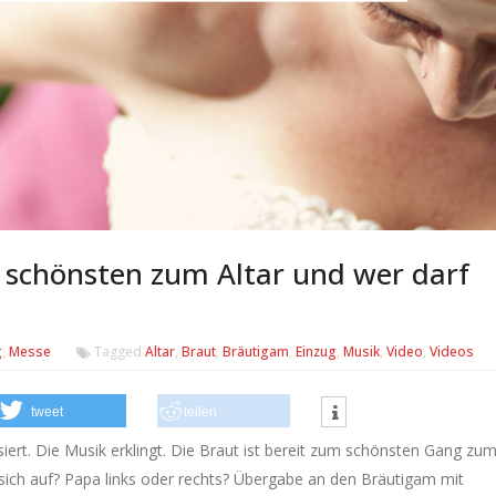
schönsten zum Altar und wer darf
g
,
Messe
Tagged
Altar
,
Braut
,
Bräutigam
,
Einzug
,
Musik
,
Video
,
Videos
tweet
teilen
nisiert. Die Musik erklingt. Die Braut ist bereit zum schönsten Gang zu
 sich auf? Papa links oder rechts? Übergabe an den Bräutigam mit