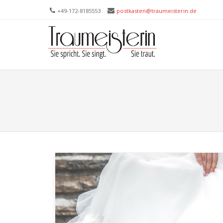
+49-172-­8185553
postkasten@traumeisterin.de
Trau
SKIP T
Leid