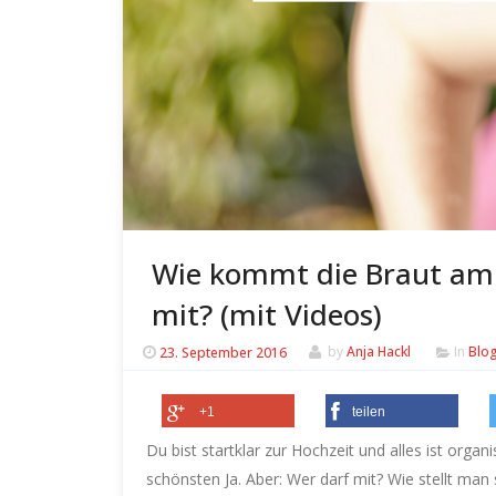
Wie kommt die Braut am 
mit? (mit Videos)
23. September 2016
by
Anja Hackl
In
Blo
+1
teilen
Du bist startklar zur Hochzeit und alles ist orga
schönsten Ja. Aber: Wer darf mit? Wie stellt man