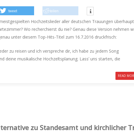
tweet
teilen
meistgespielten Hochzeitslieder aller deutschen Trauungen überhaupt
Wartezimmer? Wo recherchierst du nie? Genau diese Version nehmen wi
t genau unter diesem Top-Hits-Titel zum 16.7.2016 druckfrisch:
Lieder zu reisen und ich verspreche dir, ich habe zu jedem Song
nd deine musikalische Hochzeltsplanung. Lass’ uns starten, die
READ MO
Alternative zu Standesamt und kirchlicher 