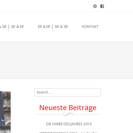
chzeitsrednerin aus
& SIE ⎪ SIE & ER
ER & ER ⎪ SIE & SIE
KONTAKT
Search
Neueste Beiträge
DIE FARBE DES JAHRES 2019