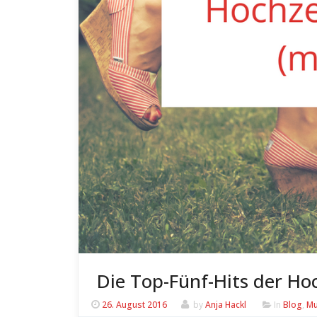
Die Top-Fünf-Hits der Hoc
26. August 2016
by
Anja Hackl
In
Blog
,
Mu