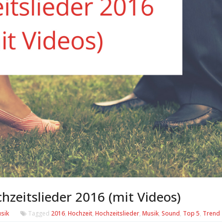
hzeitslieder 2016 (mit Videos)
sik
Tagged
2016
,
Hochzeit
,
Hochzeitslieder
,
Musik
,
Sound
,
Top 5
,
Trend