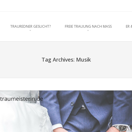
rednerein München, Anja Hackl. Ho
O CONTENT
TRAUREDNER GESUCHT?
FREIE TRAUUNG NACH MASS
ER 
enschaft
Tag Archives:
Musik