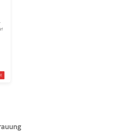
.
r!
RE
Trauung