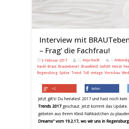
Interview mit BRAUTeben
– Frag’ die Fachfrau!
3. Februar 2017
by
Anja Hackl
In
Ankündi
Hackl
,
Braut
,
Brautebene1
,
Brautkleid
,
Gefühl
,
Heirat
,
hei
Regensburg
,
Spitze
,
Trend
,
Tüll
,
vintage
,
Vorschau
,
Wed
+1
teilen
Jetzt gilt’s! Du heiratest 2017 und hast noch kein
Trends 2017
geschaut. Jetzt kommt das Update. Br
gebeten aus ihrem Kleid-Nähkästchen zu plauder
Dreams“ vom 19.2.17, wo wir uns in Regensburg