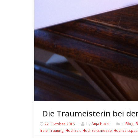
Die Traumeisterin bei d
22. Oktober 2015
by
Anja Hackl
In
Blog
,
B
freie Trauung
,
Hochzeit
,
Hochzeitsmesse
,
Hochzeitspaa