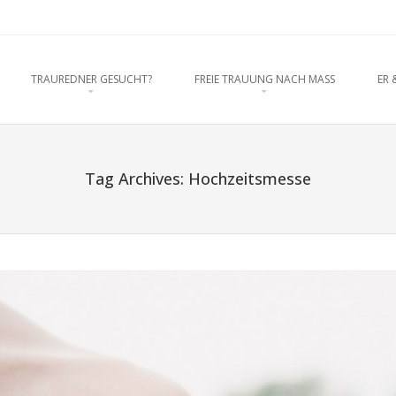
rednerein München, Anja Hackl. Ho
O CONTENT
TRAUREDNER GESUCHT?
FREIE TRAUUNG NACH MASS
ER 
enschaft
Tag Archives:
Hochzeitsmesse