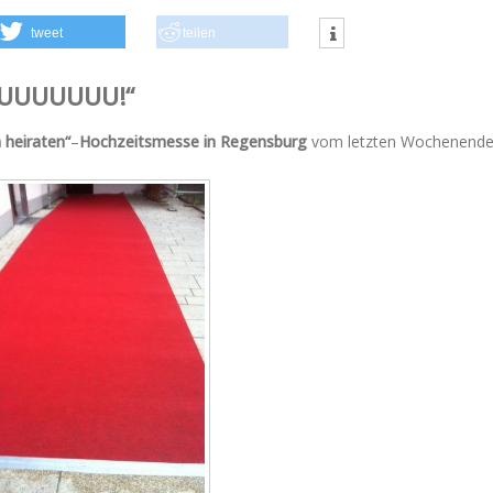
tweet
teilen
YOUUUUUUU!“
h heiraten“
–
Hochzeitsmesse in Regensburg
vom letzten Wochenende