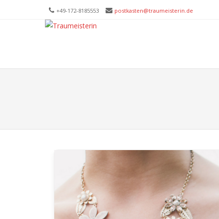
+49-172-­8185553
postkasten@traumeisterin.de
Trau
SKIP T
Leid