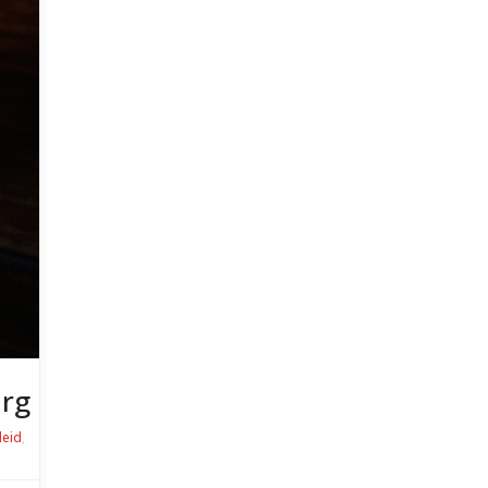
urg
leid
,