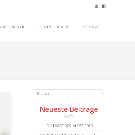
chzeitsrednerin aus
& SIE ⎪ SIE & ER
ER & ER ⎪ SIE & SIE
KONTAKT
Search
Neueste Beiträge
DIE FARBE DES JAHRES 2019