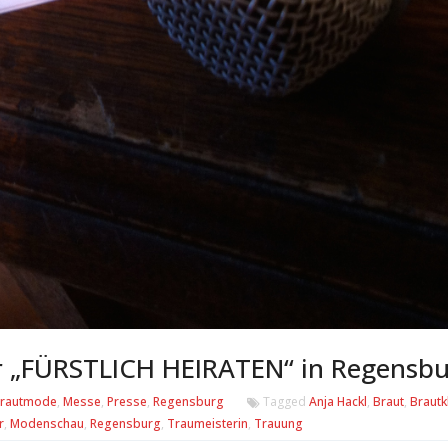
er „FÜRSTLICH HEIRATEN“ in Regensb
rautmode
,
Messe
,
Presse
,
Regensburg
Tagged
Anja Hackl
,
Braut
,
Brautk
r
,
Modenschau
,
Regensburg
,
Traumeisterin
,
Trauung