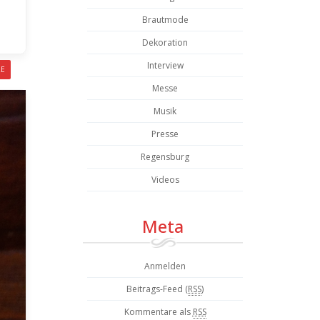
Brautmode
Dekoration
Interview
RE
Messe
Musik
Presse
Regensburg
Videos
Meta
Anmelden
Beitrags-Feed (
RSS
)
Kommentare als
RSS