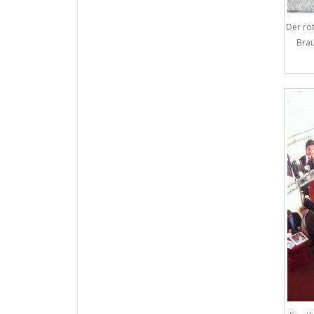
Der rot
Brau