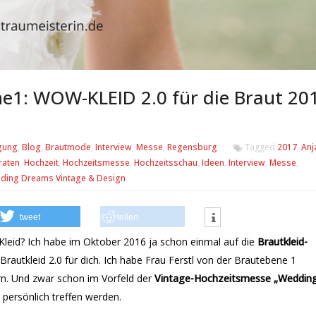
e1: WOW-KLEID 2.0 für die Braut 20
gung
,
Blog
,
Brautmode
,
Interview
,
Messe
,
Regensburg
Tagged
2017
,
Anj
raten
,
Hochzeit
,
Hochzeitsmesse
,
Hochzeitsschau
,
Ideen
,
Interview
,
Messe
,
ding Dreams Vintage & Design
tweet
teilen
 Kleid? Ich habe im
Oktober 2016 ja schon einmal auf die
Brautkleid-
autkleid 2.0 für dich. Ich habe Frau Ferstl von der
Brautebene 1
n. Und zwar schon im Vorfeld der
Vintage-Hochzeitsmesse „Weddin
persönlich treffen werden.