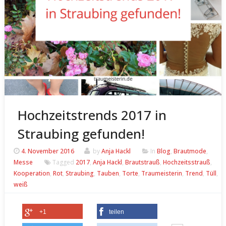
Hochzeitstrends 2017 in
Straubing gefunden!
4. November 2016
by
Anja Hackl
In
Blog
,
Brautmode
,
Messe
Tagged
2017
,
Anja Hackl
,
Brautstrauß
,
Hochzeitsstrauß
,
Kooperation
,
Rot
,
Straubing
,
Tauben
,
Torte
,
Traumeisterin
,
Trend
,
Tüll
,
weiß
+1
teilen