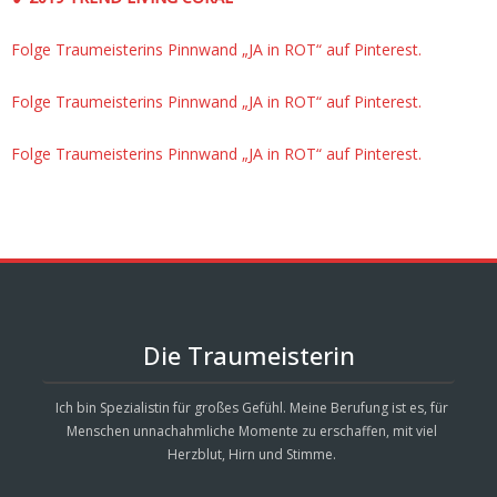
Folge Traumeisterins Pinnwand „JA in ROT“ auf Pinterest.
Folge Traumeisterins Pinnwand „JA in ROT“ auf Pinterest.
Folge Traumeisterins Pinnwand „JA in ROT“ auf Pinterest.
Die Traumeisterin
Ich bin Spezialistin für großes Gefühl. Meine Berufung ist es, für
Menschen unnachahmliche Momente zu erschaffen, mit viel
Herzblut, Hirn und Stimme.