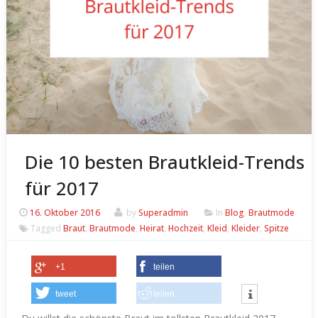
Die 10 besten Brautkleid-Trends
für 2017
16. Oktober 2016
by
Superadmin
In
Blog
,
Brautmode
Tagged
Braut
,
Brautmode
,
Heirat
,
Hochzeit
,
Kleid
,
Kleider
,
Spitze
+1
teilen
tweet
teilen