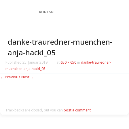
KONTAKT
danke-trauredner-muenchen-
anja-hackl_05
Published
25. Januar 2019
at
650 × 650
in
danke-trauredner-
muenchen-anja-hackl_05
← Previous
Next →
Trackbacks are closed, but you can
post a comment
.