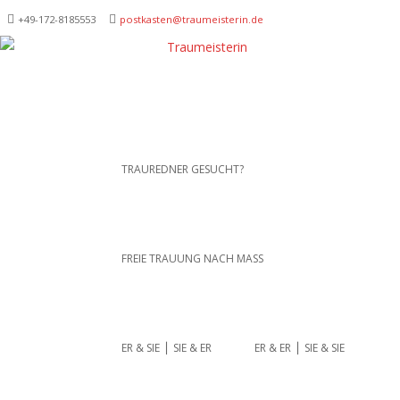
+49-172-­8185553
postkasten@traumeisterin.de
Traurednerein München,
SKIP TO CONTENT
TRAUREDNER GESUCHT?
Anja Hackl.
Hochzeitsrednerin aus
Leidenschaft
FREIE TRAUUNG NACH MASS
ER & SIE ⎪ SIE & ER
ER & ER ⎪ SIE & SIE