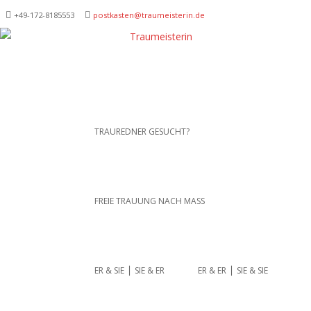
+49-172-­8185553
postkasten@traumeisterin.de
Traurednerein München,
SKIP TO CONTENT
TRAUREDNER GESUCHT?
Anja Hackl.
Hochzeitsrednerin aus
Leidenschaft
FREIE TRAUUNG NACH MASS
ER & SIE ⎪ SIE & ER
ER & ER ⎪ SIE & SIE