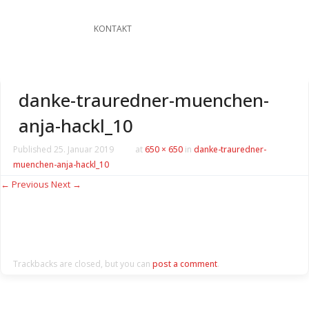
KONTAKT
danke-trauredner-muenchen-
anja-hackl_10
Published
25. Januar 2019
at
650 × 650
in
danke-trauredner-
muenchen-anja-hackl_10
← Previous
Next →
Trackbacks are closed, but you can
post a comment
.