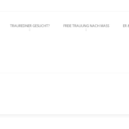
rednerein München, Anja Hackl. Ho
O CONTENT
TRAUREDNER GESUCHT?
FREIE TRAUUNG NACH MASS
ER 
enschaft