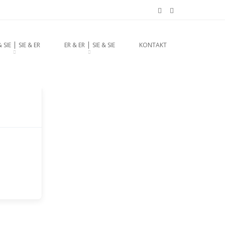
chzeitsrednerin aus
& SIE ⎪ SIE & ER
ER & ER ⎪ SIE & SIE
KONTAKT