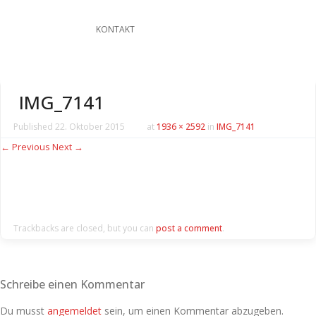
KONTAKT
IMG_7141
Published
22. Oktober 2015
at
1936 × 2592
in
IMG_7141
← Previous
Next →
Trackbacks are closed, but you can
post a comment
.
Schreibe einen Kommentar
Du musst
angemeldet
sein, um einen Kommentar abzugeben.