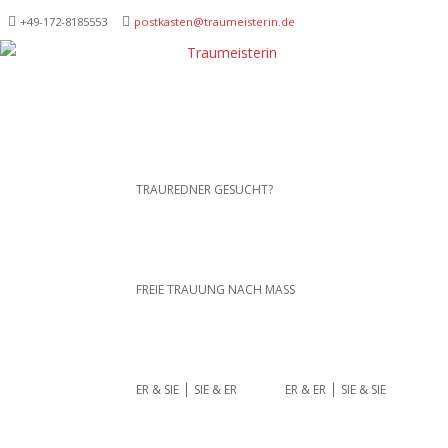
+49-172-­8185553
postkasten@traumeisterin.de
Traurednerein München,
SKIP TO CONTENT
TRAUREDNER GESUCHT?
Anja Hackl.
Hochzeitsrednerin aus
Leidenschaft
FREIE TRAUUNG NACH MASS
ER & SIE ⎪ SIE & ER
ER & ER ⎪ SIE & SIE