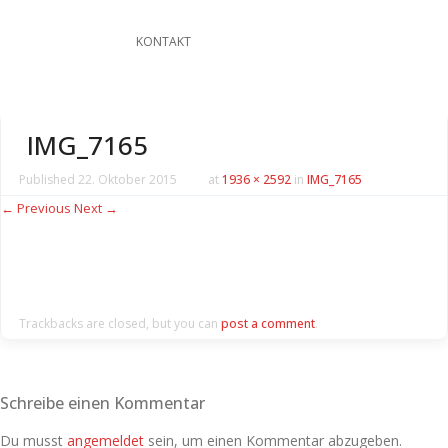
KONTAKT
IMG_7165
Published
22. Oktober 2015
at
1936 × 2592
in
IMG_7165
← Previous
Next →
Trackbacks are closed, but you can
post a comment
.
Schreibe einen Kommentar
Du musst
angemeldet
sein, um einen Kommentar abzugeben.