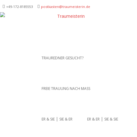
+49-172-­8185553
postkasten@traumeisterin.de
Traurednerein München,
SKIP TO CONTENT
TRAUREDNER GESUCHT?
Anja Hackl.
Hochzeitsrednerin aus
Leidenschaft
FREIE TRAUUNG NACH MASS
ER & SIE ⎪ SIE & ER
ER & ER ⎪ SIE & SIE