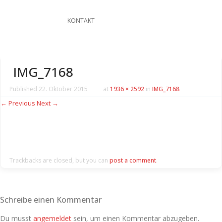
KONTAKT
IMG_7168
Published
22. Oktober 2015
at
1936 × 2592
in
IMG_7168
← Previous
Next →
Trackbacks are closed, but you can
post a comment
.
Schreibe einen Kommentar
Du musst
angemeldet
sein, um einen Kommentar abzugeben.