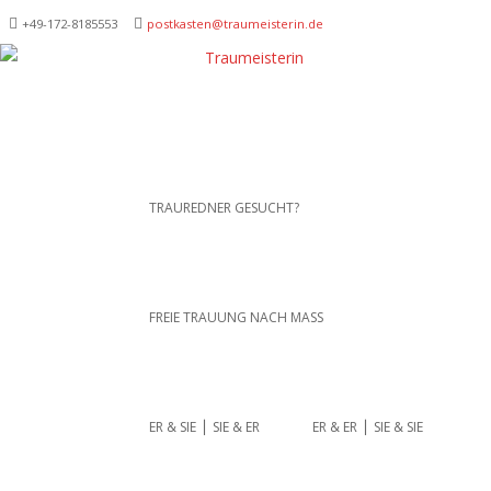
+49-172-­8185553
postkasten@traumeisterin.de
Traurednerein München,
SKIP TO CONTENT
TRAUREDNER GESUCHT?
Anja Hackl.
Hochzeitsrednerin aus
Leidenschaft
FREIE TRAUUNG NACH MASS
ER & SIE ⎪ SIE & ER
ER & ER ⎪ SIE & SIE