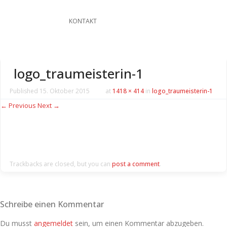
KONTAKT
logo_traumeisterin-1
Published
15. Oktober 2015
at
1418 × 414
in
logo_traumeisterin-1
← Previous
Next →
Trackbacks are closed, but you can
post a comment
.
Schreibe einen Kommentar
Du musst
angemeldet
sein, um einen Kommentar abzugeben.