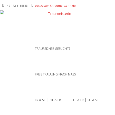
+49-172-­8185553
postkasten@traumeisterin.de
Traurednerein München,
SKIP TO CONTENT
TRAUREDNER GESUCHT?
Anja Hackl.
Hochzeitsrednerin aus
Leidenschaft
FREIE TRAUUNG NACH MASS
ER & SIE ⎪ SIE & ER
ER & ER ⎪ SIE & SIE