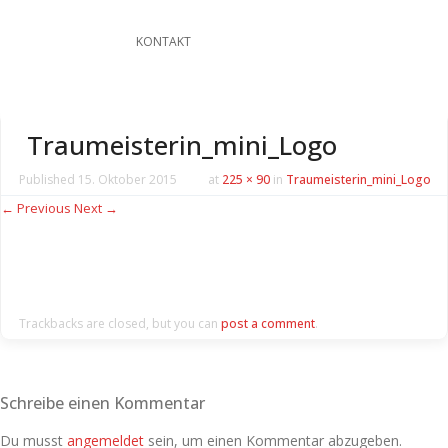
KONTAKT
Traumeisterin_mini_Logo
Published
15. Oktober 2015
at
225 × 90
in
Traumeisterin_mini_Logo
← Previous
Next →
Trackbacks are closed, but you can
post a comment
.
Schreibe einen Kommentar
Du musst
angemeldet
sein, um einen Kommentar abzugeben.