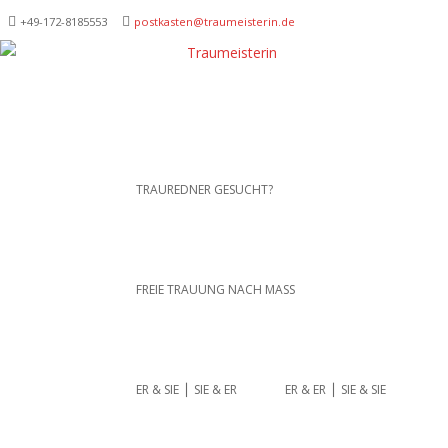
+49-172-­8185553
postkasten@traumeisterin.de
Traurednerein München,
SKIP TO CONTENT
TRAUREDNER GESUCHT?
Anja Hackl.
Hochzeitsrednerin aus
Leidenschaft
FREIE TRAUUNG NACH MASS
ER & SIE ⎪ SIE & ER
ER & ER ⎪ SIE & SIE