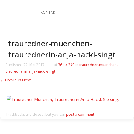
KONTAKT
trauredner-muenchen-
traurednerin-anja-hackl-singt
Published
22. Mai 2017
at
361 × 240
in
trauredner-muenchen-
traurednerin-anja-hackl-singt
← Previous
Next →
Trackbacks are closed, but you can
post a comment
.