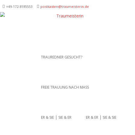
+49-172-­8185553
postkasten@traumeisterin.de
Traurednerein München,
SKIP TO CONTENT
TRAUREDNER GESUCHT?
Anja Hackl.
Hochzeitsrednerin aus
Leidenschaft
FREIE TRAUUNG NACH MASS
ER & SIE ⎪ SIE & ER
ER & ER ⎪ SIE & SIE