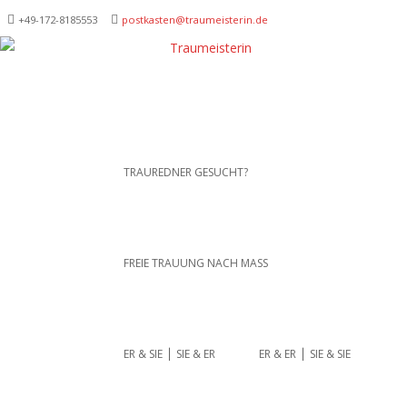
+49-172-­8185553
postkasten@traumeisterin.de
Traurednerein München,
SKIP TO CONTENT
TRAUREDNER GESUCHT?
Anja Hackl.
Hochzeitsrednerin aus
Leidenschaft
FREIE TRAUUNG NACH MASS
ER & SIE ⎪ SIE & ER
ER & ER ⎪ SIE & SIE