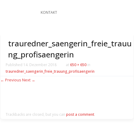
KONTAKT
trauredner_saengerin_freie_trauu
ng_profisaengerin
Published
14. Dezember 2018
at
650 × 650
in
trauredner_saengerin_freie_trauung_profisaengerin
← Previous
Next →
Trackbacks are closed, but you can
post a comment
.