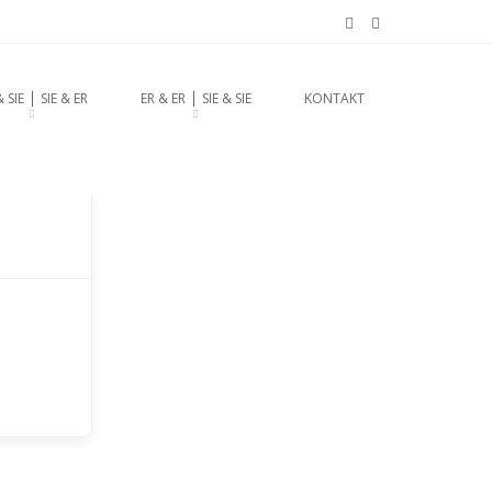
chzeitsrednerin aus
& SIE ⎪ SIE & ER
ER & ER ⎪ SIE & SIE
KONTAKT