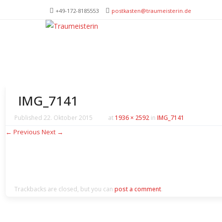
+49-172-­8185553
postkasten@traumeisterin.de
Trau
SKIP T
Leid
IMG_7141
Published
22. Oktober 2015
at
1936 × 2592
in
IMG_7141
← Previous
Next →
Trackbacks are closed, but you can
post a comment
.