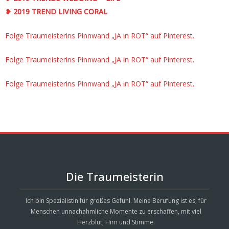
❥ 2019 TREND LIVING CORAL
Folge Traumeisterins Pinnwand „JA in ROT“ auf Pinterest.
Folge Traumeisterins Pinnwand „JA in ROT“ auf Pinterest.
Folge Traumeisterins Pinnwand „JA in ROT“ auf Pinterest.
Die Traumeisterin
Ich bin Spezialistin für großes Gefühl. Meine Berufung ist es, für
Menschen unnachahmliche Momente zu erschaffen, mit viel
Herzblut, Hirn und Stimme.