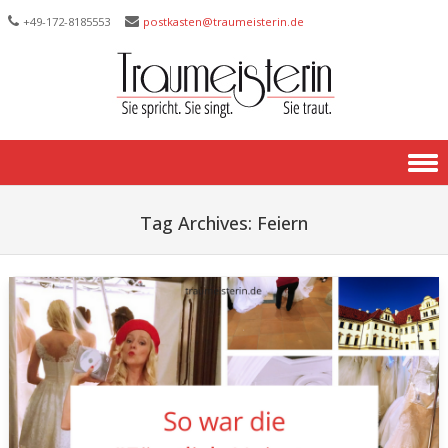
+49-172-­8185553
postkasten@traumeisterin.de
Skip to content
Tag Archives:
Feiern