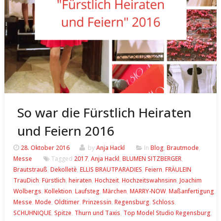
So war die Fürstlich Heiraten
und Feiern 2016
28. Oktober 2016
by
Anja Hackl
In
Blog
,
Brautmode
,
Messe
Tagged
2017
,
Anja Hackl
,
BLUMEN SITZBERGER
,
Brautstrauß
,
Dekolletè
,
ELLIS BRAUTPARADIES
,
Feiern
,
FRÄULEIN
TrauDich
,
Fürstlich
,
heiraten
,
Hochzeit
,
Hochzeitswahnsinn
,
Joachim
Wolbergs
,
Kollektion
,
Laufsteg
,
Märchen
,
MARRY-NOW
,
Maßanfertigung
,
Messe
,
Mode
,
Oldtimer
,
Prinzessin
,
Regensburg
,
Schloss
,
SCHUHNIQUE
,
Spitze
,
Thurn und Taxis
,
Top Model Studio Regensburg
,