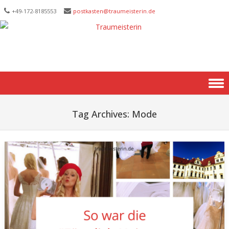
+49-172-­8185553
postkasten@traumeisterin.de
Skip to content
Tag Archives:
Mode