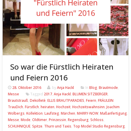
So war die Fürstlich Heiraten
und Feiern 2016
28. Oktober 2016
by
Anja Hackl
In
Blog
,
Brautmode
,
Messe
Tagged
2017
,
Anja Hackl
,
BLUMEN SITZBERGER
,
Brautstrauß
,
Dekolletè
,
ELLIS BRAUTPARADIES
,
Feiern
,
FRÄULEIN
TrauDich
,
Fürstlich
,
heiraten
,
Hochzeit
,
Hochzeitswahnsinn
,
Joachim
Wolbergs
,
Kollektion
,
Laufsteg
,
Märchen
,
MARRY-NOW
,
Maßanfertigung
,
Messe
,
Mode
,
Oldtimer
,
Prinzessin
,
Regensburg
,
Schloss
,
SCHUHNIQUE
,
Spitze
,
Thurn und Taxis
,
Top Model Studio Regensburg
,