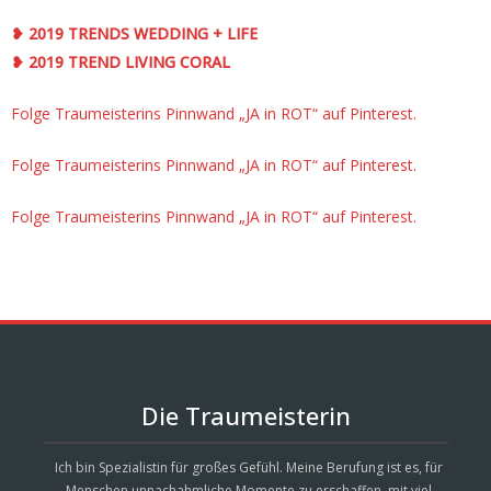
❥ 2019 TRENDS WEDDING + LIFE
❥ 2019 TREND LIVING CORAL
Folge Traumeisterins Pinnwand „JA in ROT“ auf Pinterest.
Folge Traumeisterins Pinnwand „JA in ROT“ auf Pinterest.
Folge Traumeisterins Pinnwand „JA in ROT“ auf Pinterest.
Die Traumeisterin
Ich bin Spezialistin für großes Gefühl. Meine Berufung ist es, für
Menschen unnachahmliche Momente zu erschaffen, mit viel