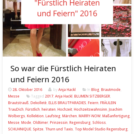
So war die Fürstlich Heiraten
und Feiern 2016
28. Oktober 2016
by
Anja Hackl
In
Blog
,
Brautmode
,
Messe
Tagged
2017
,
Anja Hackl
,
BLUMEN SITZBERGER
,
Brautstrauß
,
Dekolletè
,
ELLIS BRAUTPARADIES
,
Feiern
,
FRÄULEIN
TrauDich
,
Fürstlich
,
heiraten
,
Hochzeit
,
Hochzeitswahnsinn
,
Joachim
Wolbergs
,
Kollektion
,
Laufsteg
,
Märchen
,
MARRY-NOW
,
Maßanfertigung
,
Messe
,
Mode
,
Oldtimer
,
Prinzessin
,
Regensburg
,
Schloss
,
SCHUHNIQUE
,
Spitze
,
Thurn und Taxis
,
Top Model Studio Regensburg
,