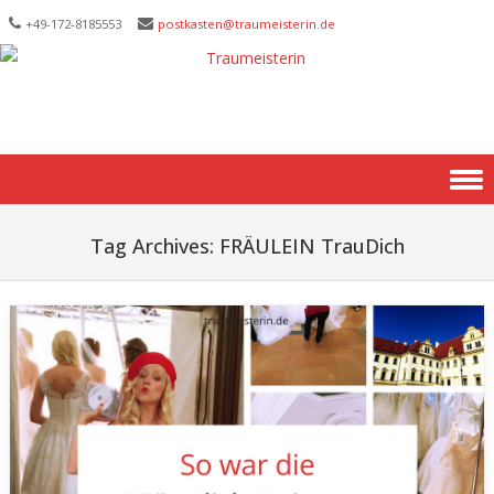
+49-172-­8185553
postkasten@traumeisterin.de
Skip to content
Tag Archives:
FRÄULEIN TrauDich