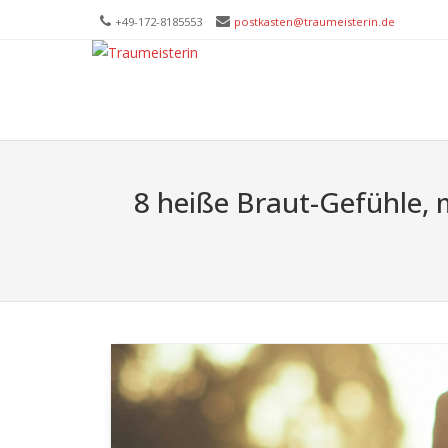
+49-172-­8185553
postkasten@traumeisterin.de
Trau
SKIP T
Leid
8 heiße Braut-Gefühle, 