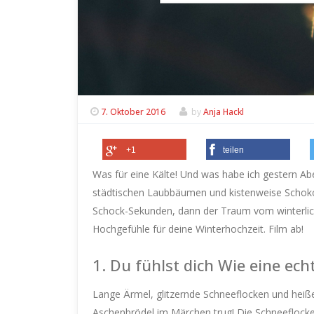
7. Oktober 2016
by
Anja Hackl
+1
teilen
Was für eine Kälte! Und was habe ich gestern A
städtischen Laubbäumen und kistenweise Schoko
Schock-Sekunden, dann der Traum vom winterlic
Hochgefühle für deine Winterhochzeit. Film ab!
1. Du fühlst dich Wie eine ech
Lange Ärmel, glitzernde Schneeflocken und heiß
Aschenbrödel im Märchen trug! Die Schneeflocke