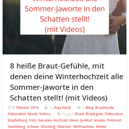
8 heiße Braut-Gefühle, mit
denen deine Winterhochzeit alle
Sommer-Jaworte in den
Schatten stellt! (mit Videos)
7. Oktober 2016
by
Anja Hackl
In
Blog
,
Brautmode
,
Dekoration
,
Musik
,
Videos
Tagged
Braut
,
Bräutigam
,
Dekoration
,
Empfehlung
,
Foto
,
heiraten
,
Hochzeit
,
Ideen
,
Ja-Wort
,
kreativ
,
Pinterest
,
Sammlung
,
Schnee
,
Shooting
,
Silvester
,
Weihnachten
,
Winter
,