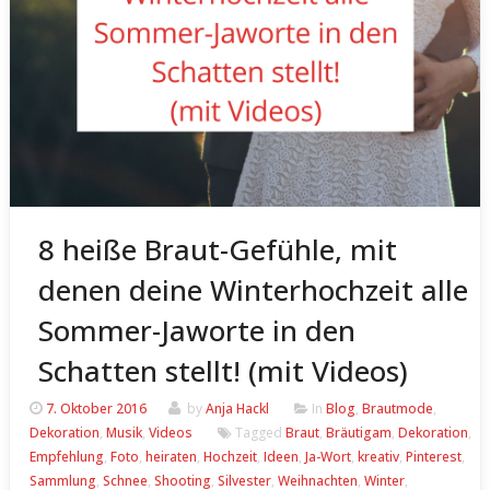
8 heiße Braut-Gefühle, mit
denen deine Winterhochzeit alle
Sommer-Jaworte in den
Schatten stellt! (mit Videos)
7. Oktober 2016
by
Anja Hackl
In
Blog
,
Brautmode
,
Dekoration
,
Musik
,
Videos
Tagged
Braut
,
Bräutigam
,
Dekoration
,
Empfehlung
,
Foto
,
heiraten
,
Hochzeit
,
Ideen
,
Ja-Wort
,
kreativ
,
Pinterest
,
Sammlung
,
Schnee
,
Shooting
,
Silvester
,
Weihnachten
,
Winter
,