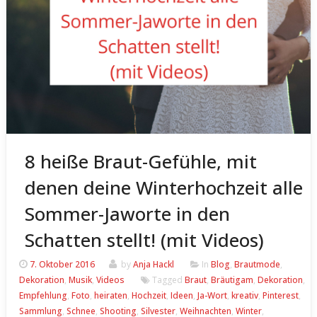
8 heiße Braut-Gefühle, mit
denen deine Winterhochzeit alle
Sommer-Jaworte in den
Schatten stellt! (mit Videos)
7. Oktober 2016
by
Anja Hackl
In
Blog
,
Brautmode
,
Dekoration
,
Musik
,
Videos
Tagged
Braut
,
Bräutigam
,
Dekoration
,
Empfehlung
,
Foto
,
heiraten
,
Hochzeit
,
Ideen
,
Ja-Wort
,
kreativ
,
Pinterest
,
Sammlung
,
Schnee
,
Shooting
,
Silvester
,
Weihnachten
,
Winter
,