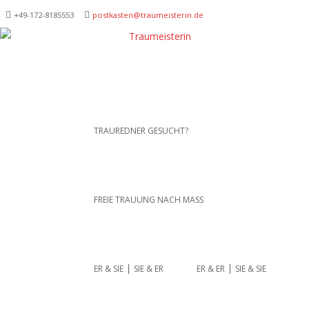
+49-172-­8185553
postkasten@traumeisterin.de
Traurednerein München,
SKIP TO CONTENT
TRAUREDNER GESUCHT?
Anja Hackl.
Hochzeitsrednerin aus
Leidenschaft
FREIE TRAUUNG NACH MASS
ER & SIE ⎪ SIE & ER
ER & ER ⎪ SIE & SIE