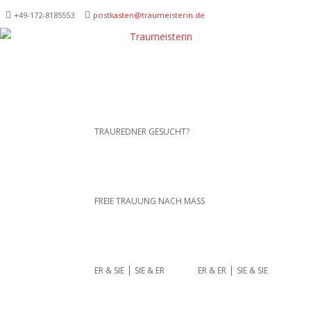
+49-172-­8185553
postkasten@traumeisterin.de
Traurednerein München,
SKIP TO CONTENT
TRAUREDNER GESUCHT?
Anja Hackl.
Hochzeitsrednerin aus
Leidenschaft
FREIE TRAUUNG NACH MASS
ER & SIE ⎪ SIE & ER
ER & ER ⎪ SIE & SIE