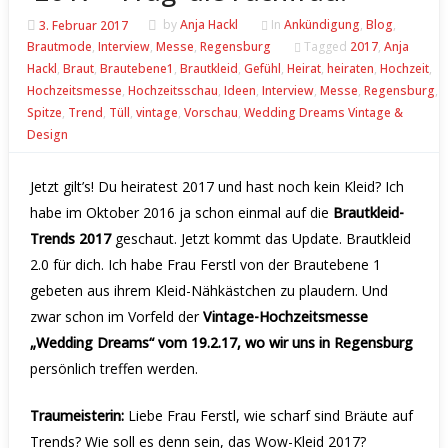
3. Februar 2017
by
Anja Hackl
In
Ankündigung
,
Blog
,
Brautmode
,
Interview
,
Messe
,
Regensburg
Tagged
2017
,
Anja
Hackl
,
Braut
,
Brautebene1
,
Brautkleid
,
Gefühl
,
Heirat
,
heiraten
,
Hochzeit
,
Hochzeitsmesse
,
Hochzeitsschau
,
Ideen
,
Interview
,
Messe
,
Regensburg
,
Spitze
,
Trend
,
Tüll
,
vintage
,
Vorschau
,
Wedding Dreams Vintage &
Design
Jetzt gilt’s! Du heiratest 2017 und hast noch kein Kleid? Ich
habe im
Oktober 2016 ja schon einmal auf die
Brautkleid-
Trends 2017
geschaut. Jetzt kommt das Update. Brautkleid
2.0 für dich. Ich habe Frau Ferstl von der
Brautebene 1
gebeten aus ihrem Kleid-Nähkästchen zu plaudern. Und
zwar schon im Vorfeld der
Vintage-Hochzeitsmesse
„Wedding Dreams“ vom 19.2.17, wo wir uns in Regensburg
persönlich treffen werden.
Traumeisterin:
Liebe Frau Ferstl, wie scharf sind Bräute auf
Trends? Wie soll es denn sein, das Wow-Kleid 2017?