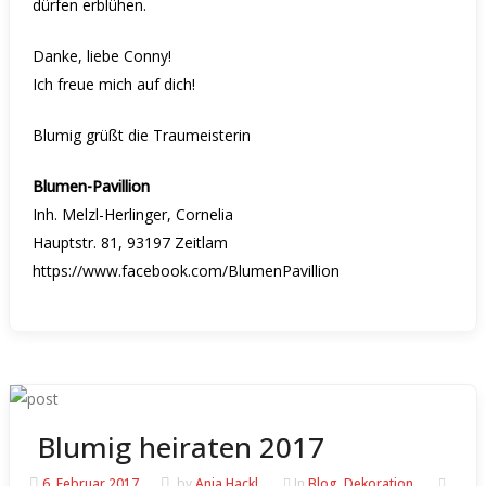
dürfen erblühen.
Danke, liebe Conny!
Ich freue mich auf dich!
Blumig grüßt die Traumeisterin
Blumen-Pavillion
Inh. Melzl-Herlinger, Cornelia
Hauptstr. 81, 93197 Zeitlam
https://www.facebook.com/BlumenPavillion
Blumig heiraten 2017
6. Februar 2017
by
Anja Hackl
In
Blog
,
Dekoration