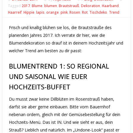
Tagged
2017
,
Blume
,
blumen
,
Brautstrauß
,
Dekoration
,
Haarband
,
Haarreif
,
Hippie
,
lapis
,
orange
,
pink
,
Rosen
,
Rot
,
Tischdeko
,
Trend
Frisch und knallig blühen sie los, die Brautsträuße des
planenden Jahres 2017.
Ich verrate dir hier, wie die
Blumendekoration so drauf ist in deinem Hochzeitsjahr und
welcher Trend am besten zu dir passt:
BLUMENTREND 1: SO REGIONAL
UND SAISONAL WIE EUER
HOCHZEITS-BUFFET
Du musst zwar keine Dillblüten im Rosenstrauß haben,
darfst sie aber gerne einbauen. Bitte vom Bauernhof
nebenan ordern, gleich mit der Gemüsebestellung für dein
Hochzeits-Menü. Das ist IN.
Und wie sieht er aus, dein
Strauß? Lieblich und natürlich. Im „Undone-Look“ passt er