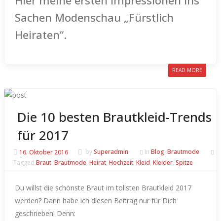
Hier meine ersten Impressionen ins
Sachen Modenschau „Fürstlich
Heiraten“.
READ MORE
Die 10 besten Brautkleid-Trends
für 2017
16. Oktober 2016
by
Superadmin
In
Blog
,
Brautmode
Tagged
Braut
,
Brautmode
,
Heirat
,
Hochzeit
,
Kleid
,
Kleider
,
Spitze
Du willst die schönste Braut im tollsten Brautkleid 2017
werden? Dann habe ich diesen Beitrag nur für Dich
geschrieben! Denn: