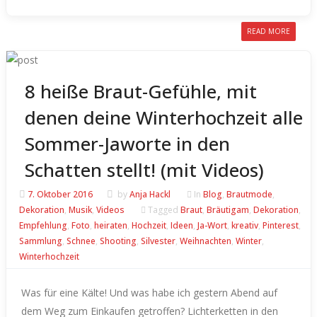
READ MORE
8 heiße Braut-Gefühle, mit
denen deine Winterhochzeit alle
Sommer-Jaworte in den
Schatten stellt! (mit Videos)
7. Oktober 2016
by
Anja Hackl
In
Blog
,
Brautmode
,
Dekoration
,
Musik
,
Videos
Tagged
Braut
,
Bräutigam
,
Dekoration
,
Empfehlung
,
Foto
,
heiraten
,
Hochzeit
,
Ideen
,
Ja-Wort
,
kreativ
,
Pinterest
,
Sammlung
,
Schnee
,
Shooting
,
Silvester
,
Weihnachten
,
Winter
,
Winterhochzeit
Was für eine Kälte! Und was habe ich gestern Abend auf
dem Weg zum Einkaufen getroffen? Lichterketten in den