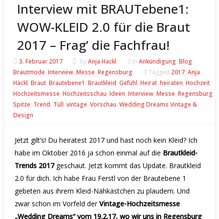
Interview mit BRAUTebene1:
WOW-KLEID 2.0 für die Braut
2017 – Frag’ die Fachfrau!
3. Februar 2017
by
Anja Hackl
In
Ankündigung
,
Blog
,
Brautmode
,
Interview
,
Messe
,
Regensburg
Tagged
2017
,
Anja
Hackl
,
Braut
,
Brautebene1
,
Brautkleid
,
Gefühl
,
Heirat
,
heiraten
,
Hochzeit
,
Hochzeitsmesse
,
Hochzeitsschau
,
Ideen
,
Interview
,
Messe
,
Regensburg
,
Spitze
,
Trend
,
Tüll
,
vintage
,
Vorschau
,
Wedding Dreams Vintage &
Design
Jetzt gilt’s! Du heiratest 2017 und hast noch kein Kleid? Ich
habe im
Oktober 2016 ja schon einmal auf die
Brautkleid-
Trends 2017
geschaut. Jetzt kommt das Update. Brautkleid
2.0 für dich. Ich habe Frau Ferstl von der
Brautebene 1
gebeten aus ihrem Kleid-Nähkästchen zu plaudern. Und
zwar schon im Vorfeld der
Vintage-Hochzeitsmesse
„Wedding Dreams“ vom 19.2.17, wo wir uns in Regensburg