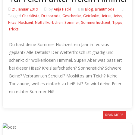
21. Januar 2019
by
Anja Hackl
In
Blog
,
Brautmode
Tagged
Checkliste
,
Dresscode
,
Geschenke
,
Getränke
,
Heirat
,
Heiss
,
Hitze
,
Hochzeit
,
Notfallkörbchen
,
Sommer
,
Sommerhochzeit
,
Tipps
,
Tricks
Du hast deine Sommer-Hochzeit ein Jahr im voraus
geplant? Alle Details?
Der Wetterfrosch ist gnädig und
schenkt dir wolkenlosen Himmel. Super! Aber was passiert
bei dieser Hitze? Kreislaufschaden? Sonnenstich? Schwere
Beine? Verbrannten Scheitel? Moskitos am Teich? Keine
Tanzlaune, weil es einfach zu heiß ist?
So wird deine Feier
ein echter Sommer-Hit!
READ MORE