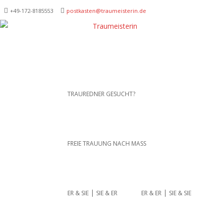
+49-172-­8185553
postkasten@traumeisterin.de
Traurednerein München,
SKIP TO CONTENT
TRAUREDNER GESUCHT?
Anja Hackl.
Hochzeitsrednerin aus
Leidenschaft
FREIE TRAUUNG NACH MASS
ER & SIE ⎪ SIE & ER
ER & ER ⎪ SIE & SIE