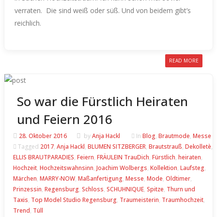
verraten.
Die sind weiß oder süß. Und von beidem gibt’s
reichlich.
READ MORE
So war die Fürstlich Heiraten
und Feiern 2016
28. Oktober 2016
by
Anja Hackl
In
Blog
,
Brautmode
,
Messe
Tagged
2017
,
Anja Hackl
,
BLUMEN SITZBERGER
,
Brautstrauß
,
Dekolletè
,
ELLIS BRAUTPARADIES
,
Feiern
,
FRÄULEIN TrauDich
,
Fürstlich
,
heiraten
,
Hochzeit
,
Hochzeitswahnsinn
,
Joachim Wolbergs
,
Kollektion
,
Laufsteg
,
Märchen
,
MARRY-NOW
,
Maßanfertigung
,
Messe
,
Mode
,
Oldtimer
,
Prinzessin
,
Regensburg
,
Schloss
,
SCHUHNIQUE
,
Spitze
,
Thurn und
Taxis
,
Top Model Studio Regensburg
,
Traumeisterin
,
Traumhochzeit
,
Trend
,
Tüll