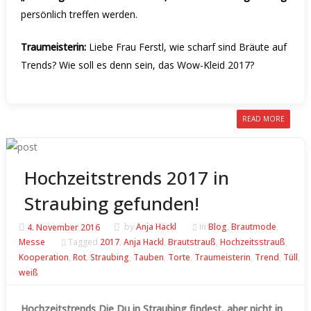
persönlich treffen werden.
Traumeisterin:
Liebe Frau Ferstl, wie scharf sind Bräute auf
Trends? Wie soll es denn sein, das Wow-Kleid 2017?
READ MORE
Hochzeitstrends 2017 in
Straubing gefunden!
4. November 2016
by
Anja Hackl
In
Blog
,
Brautmode
,
Messe
Tagged
2017
,
Anja Hackl
,
Brautstrauß
,
Hochzeitsstrauß
,
Kooperation
,
Rot
,
Straubing
,
Tauben
,
Torte
,
Traumeisterin
,
Trend
,
Tüll
,
weiß
Hochzeitstrends Die Du in Straubing findest, aber nicht in