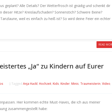
s geplant? Alle Details?
Der Wetterfrosch ist gnädig und schenkt dir
i dieser Hitze? Kreislaufschaden? Sonnenstich? Schwere Beine?
Tanzlaune, weil es einfach zu heiß ist?
So wird deine Feier ein echter
READ MO
istertes „Ja“ zu Kindern auf Eurer
os
Tagged
Anja Hackl
,
Hochzeit
,
Kids
,
Kinder
,
Minis
,
Traumeisterin
,
Video
,
menpassen.
Hier kommen echte Must-Haves, die ich aus meiner
rauung zusammengestellt habe: