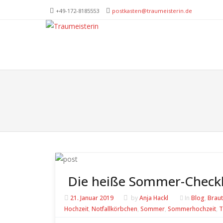
+49-172-­8185553
postkasten@traumeisterin.de
Trau
SKIP T
Leid
Die heiße Sommer-Checkli
21. Januar 2019
by
Anja Hackl
In
Blog
,
Brau
Hochzeit
,
Notfallkörbchen
,
Sommer
,
Sommerhochzeit
,
T