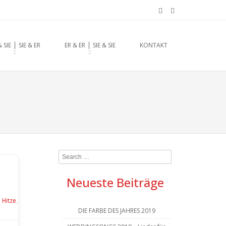
chzeitsrednerin aus
& SIE ⎪ SIE & ER
ER & ER ⎪ SIE & SIE
KONTAKT
Search
Neueste Beiträge
,
Hitze
,
DIE FARBE DES JAHRES 2019