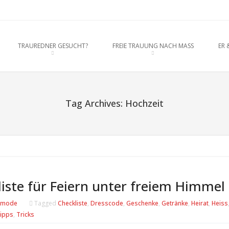
rednerein München, Anja Hackl. Ho
O CONTENT
TRAUREDNER GESUCHT?
FREIE TRAUUNG NACH MASS
ER 
enschaft
Tag Archives:
Hochzeit
ste für Feiern unter freiem Himmel
tmode
Tagged
Checkliste
,
Dresscode
,
Geschenke
,
Getränke
,
Heirat
,
Heiss
ipps
,
Tricks