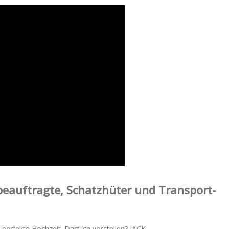
sbeauftragte, Schatzhüter und Transport-
 perfekte Hochzeit. Darf ich vorstellen? JACK.