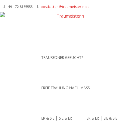
+49-172-­8185553
postkasten@traumeisterin.de
Traurednerein München,
SKIP TO CONTENT
TRAUREDNER GESUCHT?
Anja Hackl.
Hochzeitsrednerin aus
Leidenschaft
FREIE TRAUUNG NACH MASS
ER & SIE ⎪ SIE & ER
ER & ER ⎪ SIE & SIE