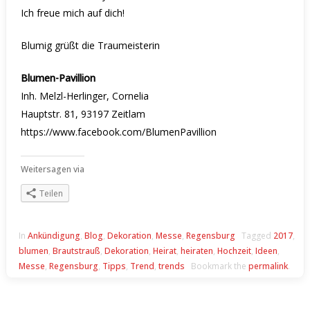
Ich freue mich auf dich!
Blumig grüßt die Traumeisterin
Blumen-Pavillion
Inh. Melzl-Herlinger, Cornelia
Hauptstr. 81, 93197 Zeitlam
https://www.facebook.com/BlumenPavillion
Weitersagen via
Teilen
In
Ankündigung
,
Blog
,
Dekoration
,
Messe
,
Regensburg
Tagged
2017
,
blumen
,
Brautstrauß
,
Dekoration
,
Heirat
,
heiraten
,
Hochzeit
,
Ideen
,
Messe
,
Regensburg
,
Tipps
,
Trend
,
trends
Bookmark the
permalink
.