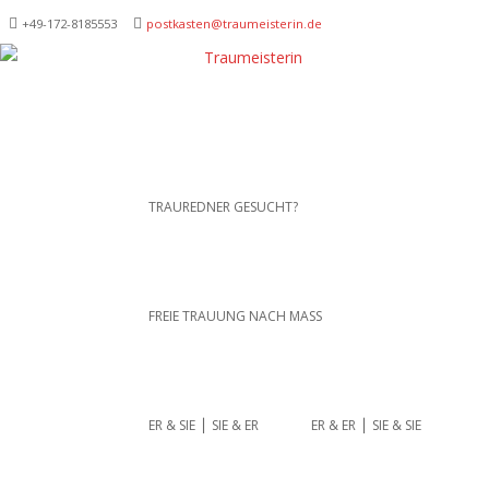
+49-172-­8185553
postkasten@traumeisterin.de
Traurednerein München,
SKIP TO CONTENT
TRAUREDNER GESUCHT?
Anja Hackl.
Hochzeitsrednerin aus
Leidenschaft
FREIE TRAUUNG NACH MASS
ER & SIE ⎪ SIE & ER
ER & ER ⎪ SIE & SIE