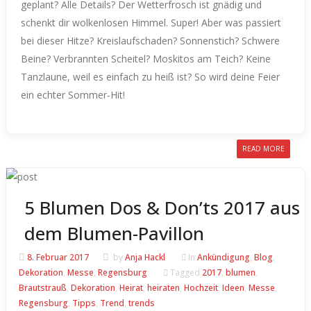
geplant? Alle Details?
Der Wetterfrosch ist gnädig und
schenkt dir wolkenlosen Himmel. Super! Aber was passiert
bei dieser Hitze? Kreislaufschaden? Sonnenstich? Schwere
Beine? Verbrannten Scheitel? Moskitos am Teich? Keine
Tanzlaune, weil es einfach zu heiß ist?
So wird deine Feier
ein echter Sommer-Hit!
READ MORE
5 Blumen Dos & Don’ts 2017 aus
dem Blumen-Pavillon
8. Februar 2017
by
Anja Hackl
In
Ankündigung
,
Blog
,
Dekoration
,
Messe
,
Regensburg
Tagged
2017
,
blumen
,
Brautstrauß
,
Dekoration
,
Heirat
,
heiraten
,
Hochzeit
,
Ideen
,
Messe
,
Regensburg
,
Tipps
,
Trend
,
trends