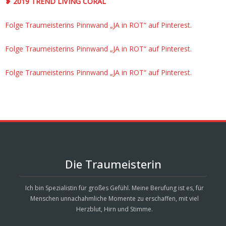
❥ 2019 TREND LIVING CORAL
Folge Traumeisterins Pinnwand „JA in ROT“ auf Pinterest.
Folge Traumeisterins Pinnwand „JA in ROT“ auf Pinterest.
Folge Traumeisterins Pinnwand „JA in ROT“ auf Pinterest.
Die Traumeisterin
Ich bin Spezialistin für großes Gefühl. Meine Berufung ist es, für
Menschen unnachahmliche Momente zu erschaffen, mit viel
Herzblut, Hirn und Stimme.