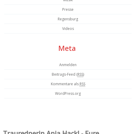
Presse
Regensburg
Videos
Meta
Anmelden
Beitrags-Feed (
RSS
)
Kommentare als
RSS
WordPress.org
Trauredner‌in Anja Hackl - Eure