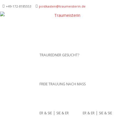
+49-172-­8185553
postkasten@traumeisterin.de
Traurednerein München,
SKIP TO CONTENT
TRAUREDNER GESUCHT?
Anja Hackl.
Hochzeitsrednerin aus
Leidenschaft
FREIE TRAUUNG NACH MASS
ER & SIE ⎪ SIE & ER
ER & ER ⎪ SIE & SIE