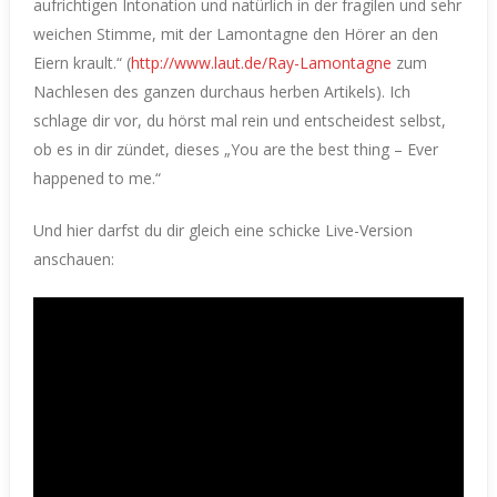
aufrichtigen Intonation und natürlich in der fragilen und sehr
weichen Stimme, mit der Lamontagne den Hörer an den
Eiern krault.“ (
http://www.laut.de/Ray-Lamontagne
zum
Nachlesen des ganzen durchaus herben Artikels). Ich
schlage dir vor, du hörst mal rein und entscheidest selbst,
ob es in dir zündet, dieses „
You are the best thing – Ever
happened to me.“
Und hier darfst du dir gleich eine schicke Live-Version
anschauen: