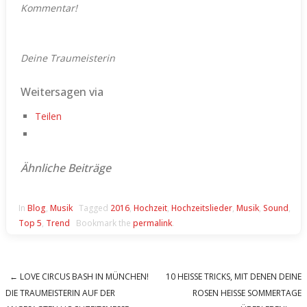
Kommentar!
Deine Traumeisterin
Weitersagen via
Teilen
Ähnliche Beiträge
In
Blog
,
Musik
Tagged
2016
,
Hochzeit
,
Hochzeitslieder
,
Musik
,
Sound
,
Top 5
,
Trend
Bookmark the
permalink
.
←
LOVE CIRCUS BASH IN MÜNCHEN!
10 HEISSE TRICKS, MIT DENEN DEINE R
Post navigation
DIE TRAUMEISTERIN AUF DER
OSEN HEISSE SOMMERTAGE ÜB