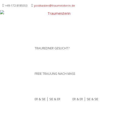
+49-172-­8185553
postkasten@traumeisterin.de
Traurednerein München,
SKIP TO CONTENT
TRAUREDNER GESUCHT?
Anja Hackl.
Hochzeitsrednerin aus
Leidenschaft
FREIE TRAUUNG NACH MASS
ER & SIE ⎪ SIE & ER
ER & ER ⎪ SIE & SIE