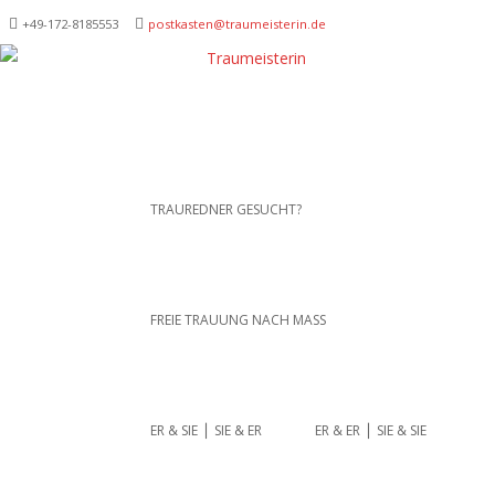
+49-172-­8185553
postkasten@traumeisterin.de
Traurednerein München,
SKIP TO CONTENT
TRAUREDNER GESUCHT?
Anja Hackl.
Hochzeitsrednerin aus
Leidenschaft
FREIE TRAUUNG NACH MASS
ER & SIE ⎪ SIE & ER
ER & ER ⎪ SIE & SIE