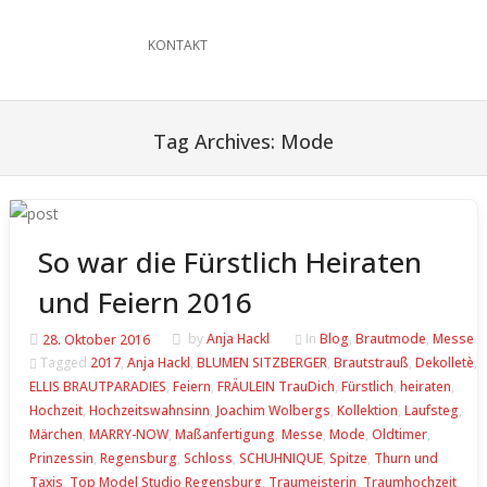
KONTAKT
Tag Archives:
Mode
So war die Fürstlich Heiraten
und Feiern 2016
28. Oktober 2016
by
Anja Hackl
In
Blog
,
Brautmode
,
Messe
Tagged
2017
,
Anja Hackl
,
BLUMEN SITZBERGER
,
Brautstrauß
,
Dekolletè
,
ELLIS BRAUTPARADIES
,
Feiern
,
FRÄULEIN TrauDich
,
Fürstlich
,
heiraten
,
Hochzeit
,
Hochzeitswahnsinn
,
Joachim Wolbergs
,
Kollektion
,
Laufsteg
,
Märchen
,
MARRY-NOW
,
Maßanfertigung
,
Messe
,
Mode
,
Oldtimer
,
Prinzessin
,
Regensburg
,
Schloss
,
SCHUHNIQUE
,
Spitze
,
Thurn und
Taxis
,
Top Model Studio Regensburg
,
Traumeisterin
,
Traumhochzeit
,