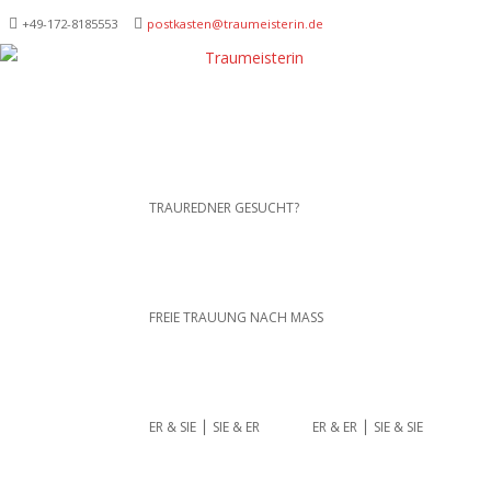
+49-172-­8185553
postkasten@traumeisterin.de
Traurednerein München,
SKIP TO CONTENT
TRAUREDNER GESUCHT?
Anja Hackl.
Hochzeitsrednerin aus
Leidenschaft
FREIE TRAUUNG NACH MASS
ER & SIE ⎪ SIE & ER
ER & ER ⎪ SIE & SIE