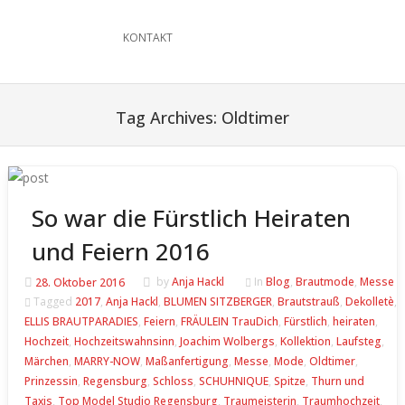
KONTAKT
Tag Archives:
Oldtimer
So war die Fürstlich Heiraten
und Feiern 2016
28. Oktober 2016
by
Anja Hackl
In
Blog
,
Brautmode
,
Messe
Tagged
2017
,
Anja Hackl
,
BLUMEN SITZBERGER
,
Brautstrauß
,
Dekolletè
,
ELLIS BRAUTPARADIES
,
Feiern
,
FRÄULEIN TrauDich
,
Fürstlich
,
heiraten
,
Hochzeit
,
Hochzeitswahnsinn
,
Joachim Wolbergs
,
Kollektion
,
Laufsteg
,
Märchen
,
MARRY-NOW
,
Maßanfertigung
,
Messe
,
Mode
,
Oldtimer
,
Prinzessin
,
Regensburg
,
Schloss
,
SCHUHNIQUE
,
Spitze
,
Thurn und
Taxis
,
Top Model Studio Regensburg
,
Traumeisterin
,
Traumhochzeit
,